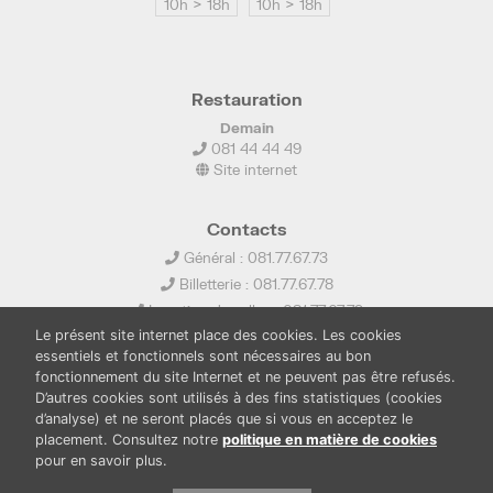
10h > 18h
10h > 18h
Restauration
Demain
081 44 44 49
Site internet
Contacts
Général : 081.77.67.73
Billetterie : 081.77.67.78
Location de salles : 081.77.67.79
Le présent site internet place des cookies. Les cookies
info@ledelta.be
essentiels et fonctionnels sont nécessaires au bon
fonctionnement du site Internet et ne peuvent pas être refusés.
D’autres cookies sont utilisés à des fins statistiques (cookies
d’analyse) et ne seront placés que si vous en acceptez le
placement. Consultez notre
politique en matière de cookies
pour en savoir plus.
PUBLICATIONS
LOCATION DE SALLES