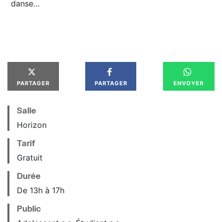
danse…
PARTAGER
PARTAGER
ENVOYER
Salle
Horizon
Tarif
Gratuit
Durée
De 13h à 17h
Public