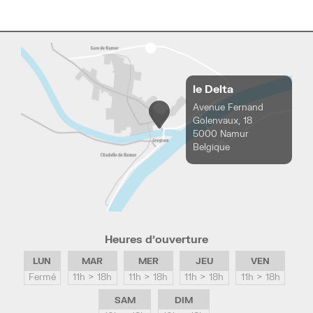
le Delta
Avenue Fernand
Golenvaux, 18
5000 Namur
Belgique
Heures d’ouverture
LUN
MAR
MER
JEU
VEN
Fermé
11h > 18h
11h > 18h
11h > 18h
11h > 18h
SAM
DIM