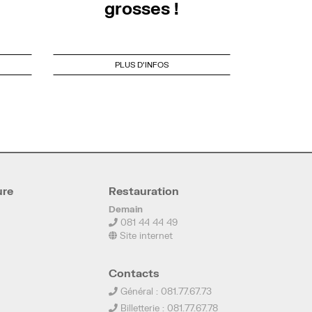
grosses !
PLUS D'INFOS
ure
Restauration
Demain
081 44 44 49
Site internet
Contacts
Général : 081.77.67.73
Billetterie : 081.77.67.78