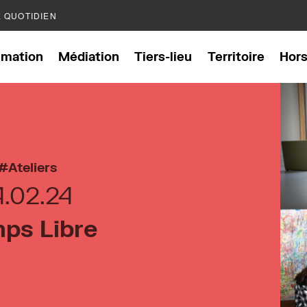
E QUOTIDIEN
mation
Médiation
Tiers-lieu
Territoire
Hor
Ateliers
4.02.24
ps Libre