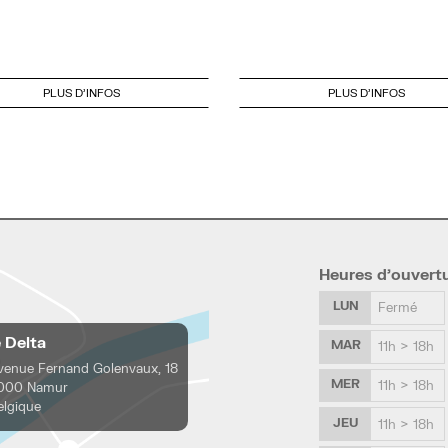
PLUS D'INFOS
PLUS D'INFOS
Heures d’ouvert
LUN
Fermé
e Delta
MAR
11h > 18h
venue Fernand Golenvaux, 18
MER
11h > 18h
000 Namur
elgique
JEU
11h > 18h