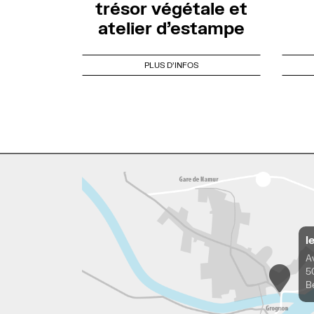
trésor végétale et
atelier d’estampe
PLUS D'INFOS
l
A
5
B