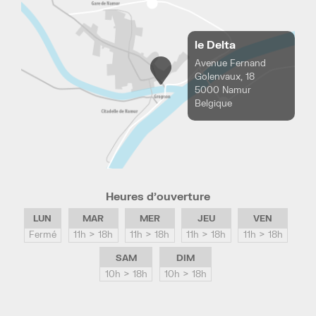
le Delta
Avenue Fernand
Golenvaux, 18
5000 Namur
Belgique
Heures d’ouverture
LUN
MAR
MER
JEU
VEN
Fermé
11h > 18h
11h > 18h
11h > 18h
11h > 18h
SAM
DIM
10h > 18h
10h > 18h