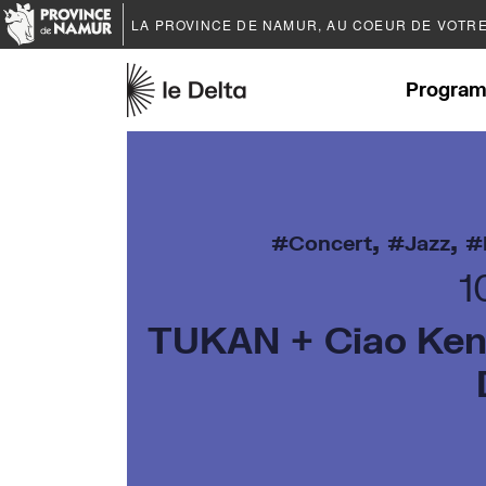
LA PROVINCE DE
NAMUR
, AU COEUR DE VOTR
Program
,
,
Concert
Jazz
1
TUKAN + Ciao Ken