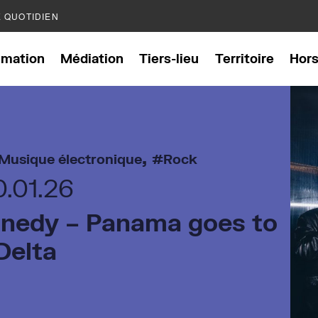
E QUOTIDIEN
mation
Médiation
Tiers-lieu
Territoire
Hor
,
Musique électronique
Rock
0.01.26
nedy – Panama goes to
Delta