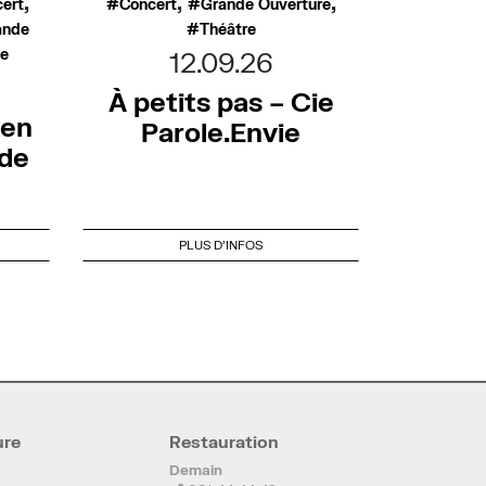
,
,
,
ert
Concert
Grande Ouverture
ande
Théâtre
ée
12.09.26
À petits pas – Cie
 en
Parole.Envie
nde
PLUS D'INFOS
ure
Restauration
Demain