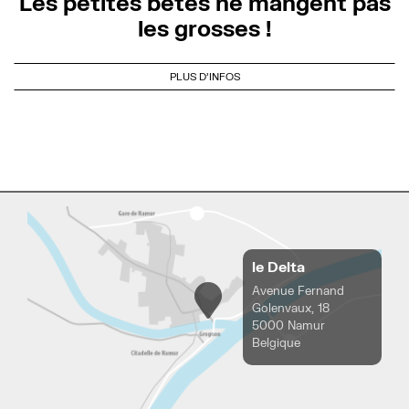
Les petites bêtes ne mangent pas
les grosses !
PLUS D'INFOS
le Delta
Avenue Fernand
Golenvaux, 18
5000 Namur
Belgique