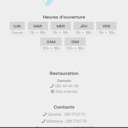
Heures d’ouverture
LUN
MAR
MER
JEU
VEN
Fermé
11h > 18h
11h > 18h
11h > 18h
11h > 18h
SAM
DIM
10h > 18h
10h > 18h
Restauration
Demain
081 44 44 49
Site internet
Contacts
Général : 081.77.67.73
Billetterie : 081.77.67.78
Location de salles : 081.77.67.79