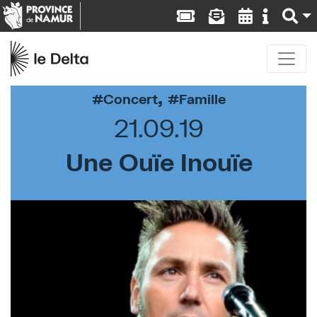
,
Concert
Famille
21.09.19
Une Ouïe Inouïe