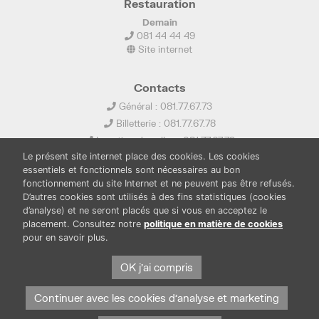
Restauration
Demain
081 44 44 49
Site internet
Contacts
Général : 081.77.67.73
Billetterie : 081.77.67.78
Location de salles : 081.77.67.79
Le présent site internet place des cookies. Les cookies
info@ledelta.be
essentiels et fonctionnels sont nécessaires au bon
fonctionnement du site Internet et ne peuvent pas être refusés.
D’autres cookies sont utilisés à des fins statistiques (cookies
d’analyse) et ne seront placés que si vous en acceptez le
placement. Consultez notre
politique en matière de cookies
pour en savoir plus.
PUBLICATIONS
LOCATION DE SALLES
OK j'ai compris
PRESSE
BOUTIQUE
FONDS THIRIONET
Continuer avec les cookies d'analyse et marketing