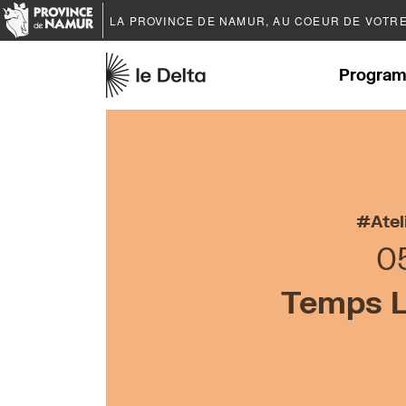
LA PROVINCE DE
NAMUR
, AU COEUR DE VOTR
Program
Atel
0
Temps L