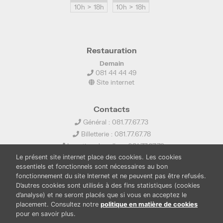
10h > 18h
10h > 18h
Restauration
Demain
081 44 44 49
Site internet
Contacts
Général : 081.77.67.73
Billetterie : 081.77.67.78
Location de salles : 081.77.67.79
Le présent site internet place des cookies. Les cookies
info@ledelta.be
essentiels et fonctionnels sont nécessaires au bon
fonctionnement du site Internet et ne peuvent pas être refusés.
D’autres cookies sont utilisés à des fins statistiques (cookies
d’analyse) et ne seront placés que si vous en acceptez le
placement. Consultez notre
politique en matière de cookies
pour en savoir plus.