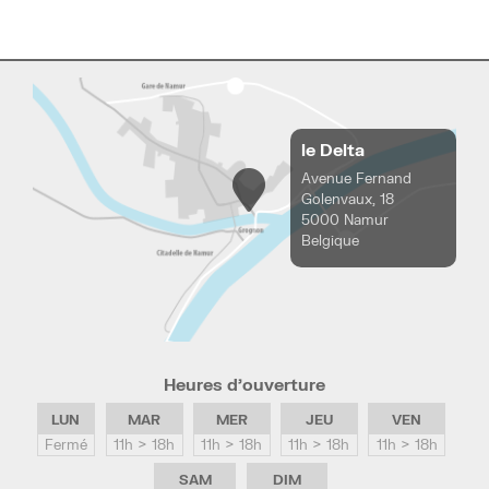
le Delta
Avenue Fernand
Golenvaux, 18
5000 Namur
Belgique
Heures d’ouverture
LUN
MAR
MER
JEU
VEN
Fermé
11h > 18h
11h > 18h
11h > 18h
11h > 18h
SAM
DIM