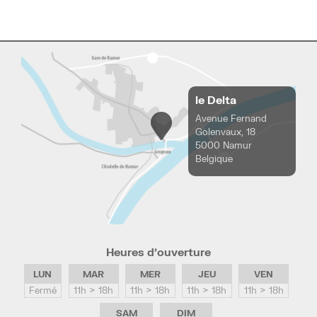
le Delta
Avenue Fernand
Golenvaux, 18
5000 Namur
Belgique
Heures d’ouverture
LUN
MAR
MER
JEU
VEN
Fermé
11h > 18h
11h > 18h
11h > 18h
11h > 18h
SAM
DIM