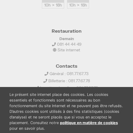
10h > 18h
10h > 18h
Restauration
Demain
081 44 44 49
Site internet
Contacts
Général : 081.77.67.73
Billetterie : 081.77.67.78
Location de salles : 081.77.67.79
Le présent site internet place des cookies. Les cookies
info@ledelta.be
essentiels et fonctionnels sont nécessaires au bon
fonctionnement du site Internet et ne peuvent pas être refusés.
D’autres cookies sont utilisés à des fins statistiques (cookies
d’analyse) et ne seront placés que si vous en acceptez le
placement. Consultez notre
politique en matière de cookies
pour en savoir plus.