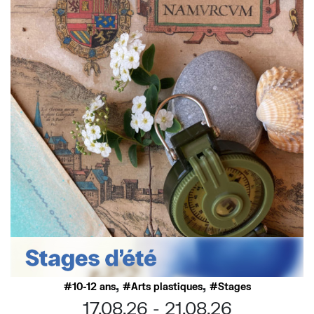
,
,
10-12 ans
Arts plastiques
Stages
17.08.26
21.08.26