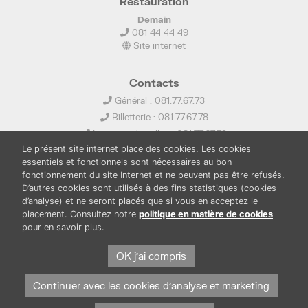
Restauration
Demain
081 44 44 49
Site internet
Contacts
Général : 081.77.67.73
Billetterie : 081.77.67.78
Location de salles : 081.77.67.79
Le présent site internet place des cookies. Les cookies
info@ledelta.be
essentiels et fonctionnels sont nécessaires au bon
fonctionnement du site Internet et ne peuvent pas être refusés.
D’autres cookies sont utilisés à des fins statistiques (cookies
d’analyse) et ne seront placés que si vous en acceptez le
placement. Consultez notre
politique en matière de cookies
pour en savoir plus.
PUBLICATIONS
LOCATION DE SALLES
PRESSE
BOUTIQUE
FONDS THIRIONET
OK j'ai compris
Continuer avec les cookies d'analyse et marketing