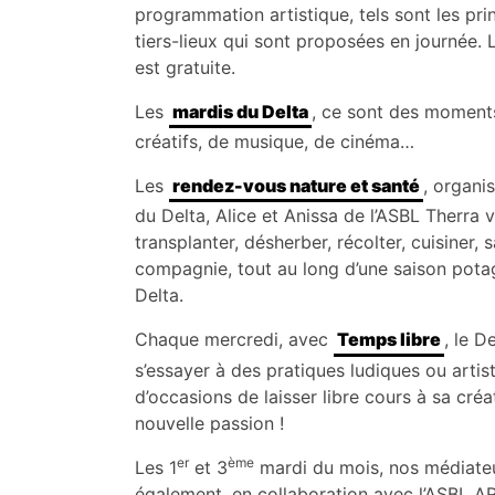
programmation artistique, tels sont les pri
tiers-lieux qui sont proposées en journée. 
est gratuite.
Les
mardis du Delta
, ce sont des moments
créatifs, de musique, de cinéma…
Les
rendez-vous nature et santé
, organi
du Delta, Alice et Anissa de l’ASBL Therra v
transplanter, désherber, récolter, cuisiner,
compagnie, tout au long d’une saison pota
Delta.
Chaque mercredi, avec
Temps libre
, le D
s’essayer à des pratiques ludiques ou artis
d’occasions de laisser libre cours à sa cré
nouvelle passion !
er
ème
Les 1
et 3
mardi du mois, nos médiate
également, en collaboration avec l’ASBL 