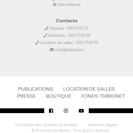
Site internet
Contacts
Général : 081.77.67.73
Billetterie : 081.77.67.78
Location de salles : 081.77.67.79
info@ledelta.be
PUBLICATIONS
LOCATION DE SALLES
PRESSE
BOUTIQUE
FONDS THIRIONET
Protection des données et cookies
Mentions légales
© Province de Namur. Tous droits réservés.