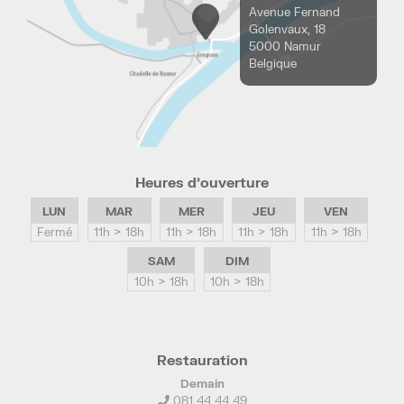
Avenue Fernand
Golenvaux, 18
5000 Namur
Belgique
Heures d’ouverture
LUN
MAR
MER
JEU
VEN
Fermé
11h > 18h
11h > 18h
11h > 18h
11h > 18h
SAM
DIM
10h > 18h
10h > 18h
Restauration
Demain
081 44 44 49