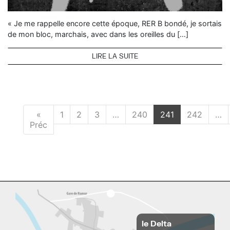
« Je me rappelle encore cette époque, RER B bondé, je sortais
de mon bloc, marchais, avec dans les oreilles du […]
LIRE LA SUITE
«
1
2
3
…
240
241
242
…
Préc
le Delta