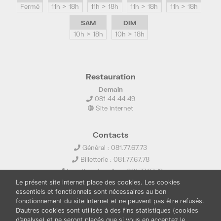
Fermé
11h > 18h
11h > 18h
11h > 18h
11h > 18h
SAM
DIM
10h > 18h
10h > 18h
Restauration
Demain
081 44 44 49
Site internet
Contacts
Général : 081.77.67.73
Billetterie : 081.77.67.78
Location de salles : 081.77.67.79
Le présent site internet place des cookies. Les cookies
info@ledelta.be
essentiels et fonctionnels sont nécessaires au bon
fonctionnement du site Internet et ne peuvent pas être refusés.
D’autres cookies sont utilisés à des fins statistiques (cookies
d’analyse) et ne seront placés que si vous en acceptez le