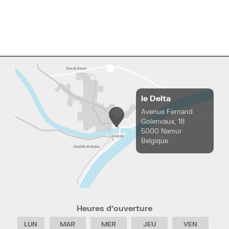
le Delta
Avenue Fernand
Golenvaux, 18
5000 Namur
Belgique
Heures d’ouverture
LUN
MAR
MER
JEU
VEN