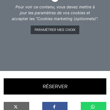
USA)
Pour voir ce contenu, vous devez mettre à
jour les paramètres de vos cookies et
Trois frères, fâchés depuis la mort de leur père, se
accepter les "Cookies marketing (optionnels)".
retrouvent pour un voyage en train à travers une
partie de l’Inde. Le but : oublier les différends, se
PARAMÉTRER MES CHOIX
rapprocher pour mieux se comprendre et atteindre
une spiritualité qui fait défaut à chacun d’entre eux.
Bien sûr, ce voyage, spirituel au départ, va prendre
une toute autre tournure semée d’embûches et de
rencontres atypiques.
RÉSERVER