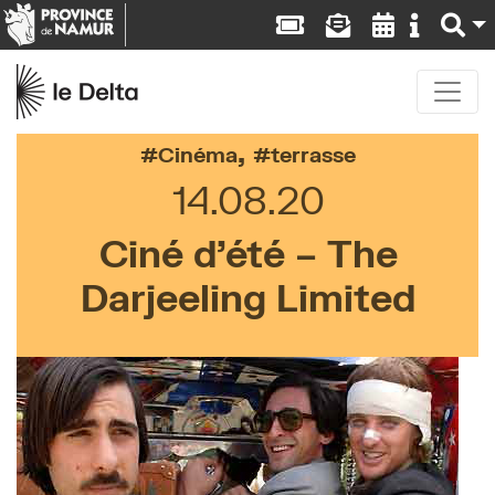
,
Cinéma
terrasse
14.08.20
Ciné d’été – The
Darjeeling Limited