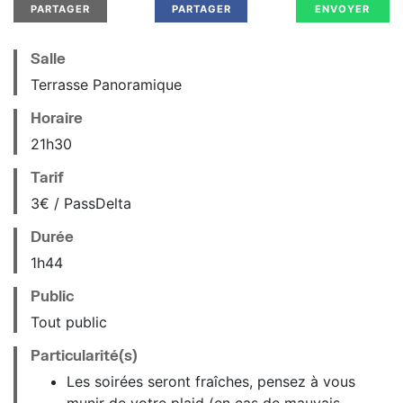
PARTAGER
PARTAGER
ENVOYER
Salle
Terrasse Panoramique
Horaire
21
h
30
Tarif
3€ / PassDelta
Durée
1h44
Public
Tout public
Particularité(s)
Les soirées seront fraîches, pensez à vous
munir de votre plaid (en cas de mauvais