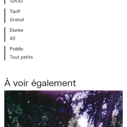
10
h
30
Tarif
Gratuit
Durée
45'
Public
Tout petits
À voir également