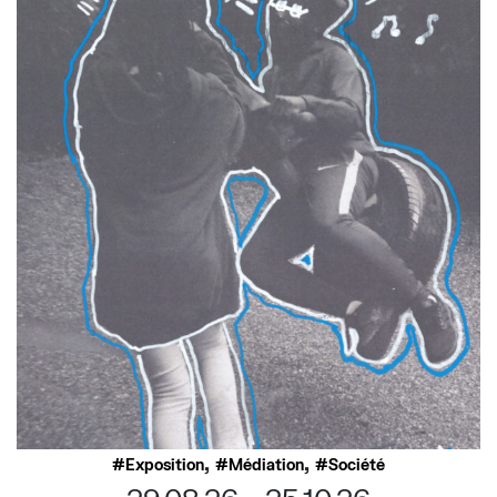
,
,
Exposition
Médiation
Société