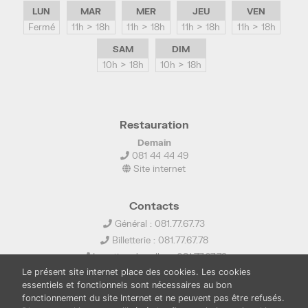
LUN
MAR
MER
JEU
VEN
Fermé
11h > 18h
11h > 18h
11h > 18h
11h > 18h
SAM
DIM
10h > 18h
10h > 18h
Restauration
Demain
081 44 44 49
Site internet
Contacts
Général : 081.77.67.73
Billetterie : 081.77.67.78
Location de salles : 081.77.67.79
Le présent site internet place des cookies. Les cookies
info@ledelta.be
essentiels et fonctionnels sont nécessaires au bon
fonctionnement du site Internet et ne peuvent pas être refusés.