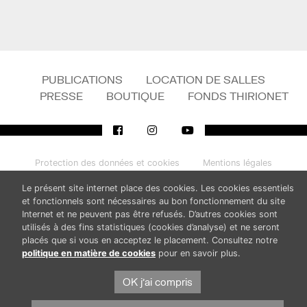
PUBLICATIONS
LOCATION DE SALLES
PRESSE
BOUTIQUE
FONDS THIRIONET
Protection des données et cookies
Mentions légales
© Province de Namur. Tous droits réservés.
Le présent site internet place des cookies. Les cookies essentiels
et fonctionnels sont nécessaires au bon fonctionnement du site
Internet et ne peuvent pas être refusés. D’autres cookies sont
utilisés à des fins statistiques (cookies d’analyse) et ne seront
placés que si vous en acceptez le placement. Consultez notre
politique en matière de cookies
pour en savoir plus.
OK j'ai compris