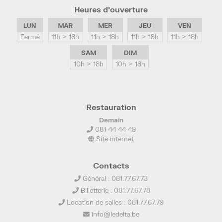
Heures d’ouverture
LUN
MAR
MER
JEU
VEN
Fermé
11h > 18h
11h > 18h
11h > 18h
11h > 18h
SAM
DIM
10h > 18h
10h > 18h
Restauration
Demain
081 44 44 49
Site internet
Contacts
Général : 081.77.67.73
Billetterie : 081.77.67.78
Location de salles : 081.77.67.79
info@ledelta.be