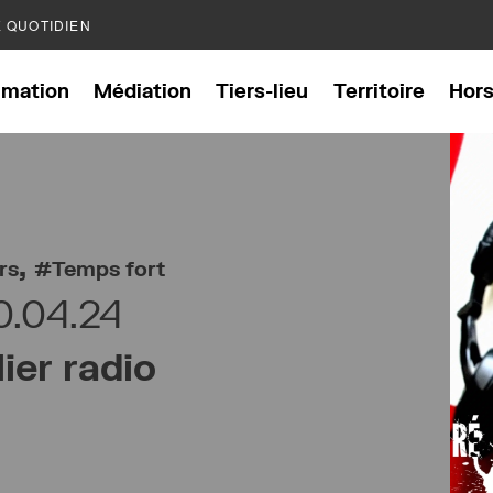
E QUOTIDIEN
mation
Médiation
Tiers-lieu
Territoire
Hor
,
rs
Temps fort
0.04.24
lier radio