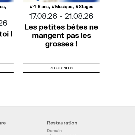
,
,
,
ues
4-6 ans
Musique
Stages
17.08.26
21.08.26
.26
Les petites bêtes ne
oi !
mangent pas les
grosses !
PLUS D'INFOS
ure
Restauration
Demain