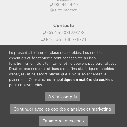
081 44 44 49
Site internet
Contacts
Général : 081.77.67.73
Billetterie : 081.77.67.78
Location de salles : 081.77.67.79
Le présent site internet place des cookies. Les cookies
info@ledelta.be
essentiels et fonctionnels sont nécessaires au bon
fonctionnement du site Internet et ne peuvent pas être refusés.
D’autres cookies sont utilisés à des fins statistiques (cookies
d’analyse) et ne seront placés que si vous en acceptez le
placement. Consultez notre
politique en matière de cookies
pour en savoir plus.
PUBLICATIONS
LOCATION DE SALLES
PRESSE
BOUTIQUE
FONDS THIRIONET
OK j'ai compris
Continuer avec les cookies d'analyse et marketing
Paramétrer mes choix
Protection des données et cookies
Mentions légales