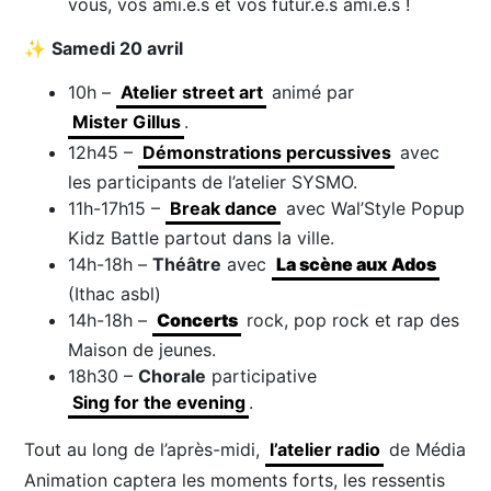
vous, vos ami.e.s et vos futur.e.s ami.e.s !
✨
Samedi 20 avril
10h –
Atelier street art
animé par
Mister Gillus
.
12h45 –
Démonstrations percussives
avec
les participants de l’atelier SYSMO.
11h-17h15 –
Break dance
avec Wal’Style Popup
Kidz Battle partout dans la ville.
14h-18h –
Théâtre
avec
La scène aux Ados
(Ithac asbl)
14h-18h –
Concerts
rock, pop rock et rap des
Maison de jeunes.
18h30 –
Chorale
participative
Sing for the evening
.
Tout au long de l’après-midi,
l’atelier radio
de Média
Animation captera les moments forts, les ressentis