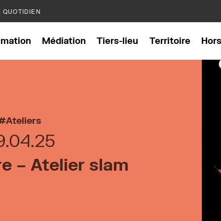
E QUOTIDIEN
mation
Médiation
Tiers-lieu
Territoire
Hor
Ateliers
9.04.25
e – Atelier slam