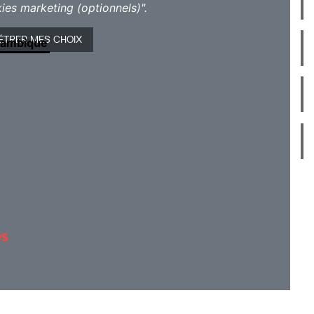
ies marketing (optionnels)".
e, percussions, chant, danse
ÉTRER MES CHOIX
zambique
tières ? Prenez le large vers des terres
hes et inattendues à l’occasion des
concerts
s des Jeunesses Musicales de
rs tournées internationales, ces escales
lle Tambour vous mettront en présence
contre et émotions partagées seront au
Musicales de Namur