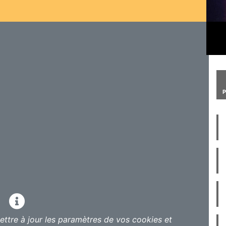
 Maputo-Mozambique questionne les enjeux de
au travers de ce spectacle singulier aux
ant et dansant à la fois, c’est également en
e la musique percussive. Ces jeunes
iative du Centre Culturel Franco-Mozambicain,
eur professionnel qui nourrit son univers de
ntaux et d’Afrique subsaharienne.
 leur maitrise de la jonglerie et de leur sens
que, qui arpente et diffuse les joies et les rites
imension supplémentaire, celle de la poésie, de
e…
ttre à jour les paramètres de vos cookies et