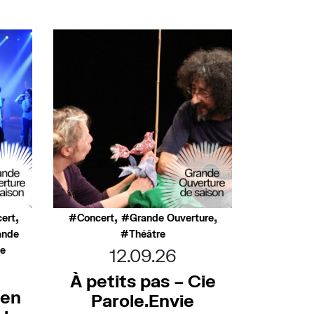
,
,
,
ert
Concert
Grande Ouverture
ande
Théâtre
ée
12.09.26
À petits pas – Cie
 en
Parole.Envie