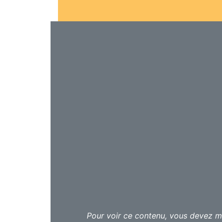
Coup de cœur du Festival d’Avignon,
certains rites et traditions africains 
techniques inédites car, tout en chant
jonglant que les artistes produisent d
Mozambicains ont été́ formés à l’init
dès 2011, par Thomas Guérineau, jongl
son intérêt pour les arts extrême-orie
Ces artistes complets nous régalent de
du rythme, collectif sans pareil, énergi
de l’Afrique australe, apportant une d
la magie. On est comme sous hypnos
Ernesto Langa
Pour voir ce contenu, vous devez me
José Joaquim Sitoe Dimas Tivane