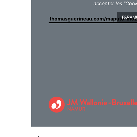
accepter les "Cook
Lourenço Vasco Lourenço
– jongleri
PARAM
thomasguerineau.com/maputo-mo
Vous aimez voyager, traverser les fron
inconnues, des cultures musicales ric
Escales
. Conçus avec nos partenaire
Namur, notamment dans le cadre de leu
proposées 3 ou 4 jeudis par an en sa
d’artistes venus du monde entier. Ren
rendez-vous, et vous ?
En collaboration avec les Jeunesses 