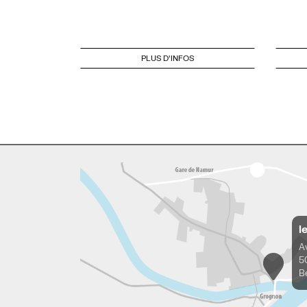
PLUS D'INFOS
l
A
5
B