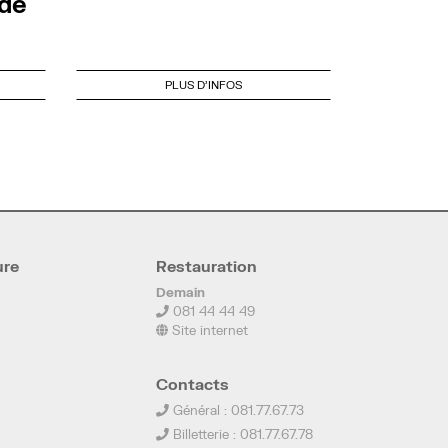
nde
PLUS D'INFOS
ure
Restauration
Demain
081 44 44 49
Site internet
Contacts
Général : 081.77.67.73
Billetterie : 081.77.67.78