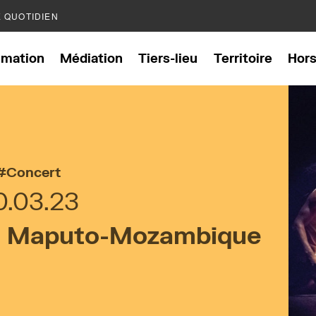
E QUOTIDIEN
mation
Médiation
Tiers-lieu
Territoire
Hor
Concert
0.03.23
 : Maputo-Mozambique