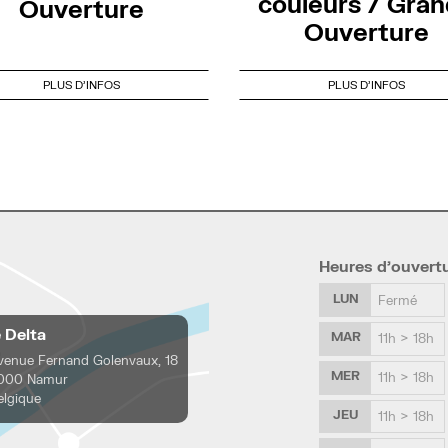
couleurs / Gra
Ouverture
Ouverture
PLUS D'INFOS
PLUS D'INFOS
Heures d’ouvert
LUN
Fermé
e Delta
MAR
11h > 18h
venue Fernand Golenvaux, 18
MER
11h > 18h
000 Namur
elgique
JEU
11h > 18h