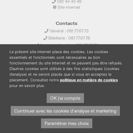
081 44 44 49
Site internet
Contacts
Général : 081.77.67.73
Billetterie : 081.77.67.78
Location de salles : 081.77.67.79
Le présent site internet place des cookies. Les cookies
info@ledelta.be
essentiels et fonctionnels sont nécessaires au bon
fonctionnement du site Internet et ne peuvent pas être refusés.
D’autres cookies sont utilisés à des fins statistiques (cookies
d’analyse) et ne seront placés que si vous en acceptez le
placement. Consultez notre
politique en matière de cookies
pour en savoir plus.
PUBLICATIONS
LOCATION DE SALLES
PRESSE
BOUTIQUE
FONDS THIRIONET
OK j'ai compris
Continuer avec les cookies d'analyse et marketing
Paramétrer mes choix
Protection des données et cookies
Mentions légales