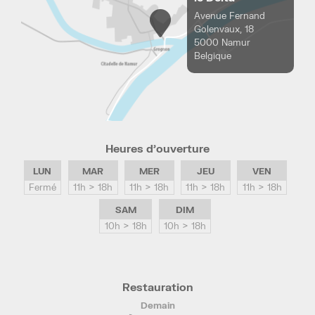
Avenue Fernand
Golenvaux, 18
5000 Namur
Belgique
Heures d’ouverture
LUN
MAR
MER
JEU
VEN
Fermé
11h > 18h
11h > 18h
11h > 18h
11h > 18h
SAM
DIM
10h > 18h
10h > 18h
Restauration
Demain