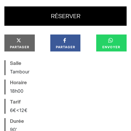
RÉSERVER
PARTAGER
PARTAGER
ENVOYER
Salle
Tambour
Horaire
18
h
00
Tarif
6€<12€
Durée
90'