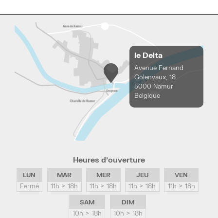
le Delta
Avenue Fernand
Golenvaux, 18
5000 Namur
Belgique
Heures d’ouverture
LUN
MAR
MER
JEU
VEN
Fermé
11h > 18h
11h > 18h
11h > 18h
11h > 18h
SAM
DIM
10h > 18h
10h > 18h