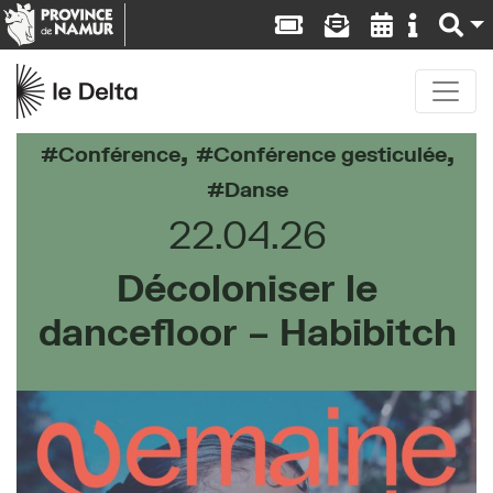
,
,
Conférence
Conférence gesticulée
Danse
22.04.26
Décoloniser le
dancefloor – Habibitch