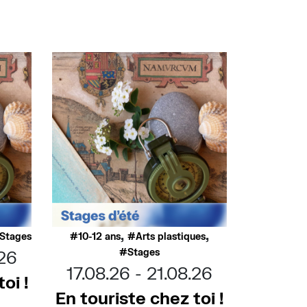
,
,
Stages
10-12 ans
Arts plastiques
Stages
.26
17.08.26
21.08.26
oi !
En touriste chez toi !