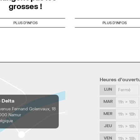
grosses !
PLUS D'INFOS
PLUS D'INFOS
Heures d’ouvert
LUN
Fermé
e Delta
MAR
11h > 18h
venue Fernand Golenvaux, 18
MER
11h > 18h
000 Namur
elgique
JEU
11h > 18h
VEN
11h > 18h