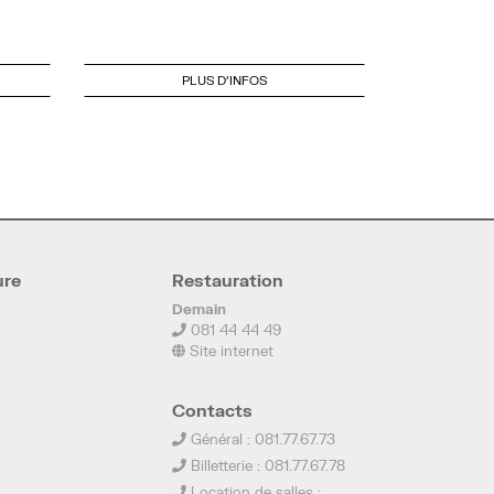
PLUS D'INFOS
ure
Restauration
Demain
081 44 44 49
Site internet
Contacts
Général : 081.77.67.73
Billetterie : 081.77.67.78
Location de salles :