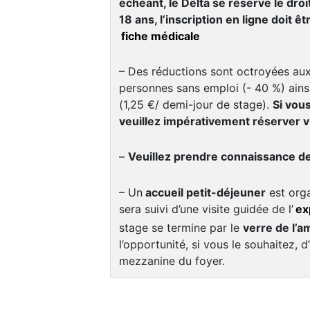
échéant, le Delta se réserve le droi
18 ans, l’inscription en ligne doit ê
fiche médicale
– Des réductions sont octroyées aux
personnes sans emploi (- 40 %) ainsi
(1,25 €/ demi-jour de stage).
Si vou
veuillez impérativement réserver v
–
Veuillez prendre connaissance d
– Un
accueil petit-déjeuner
est orga
sera suivi d’une visite guidée de l’
ex
stage se termine par le
verre de l’am
l’opportunité, si vous le souhaitez, d
mezzanine du foyer.