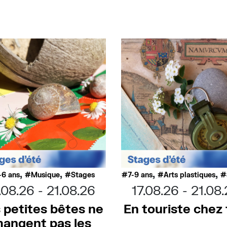
,
,
,
,
-6 ans
Musique
Stages
7-9 ans
Arts plastiques
.08.26
21.08.26
17.08.26
21.08
 petites bêtes ne
En touriste chez t
angent pas les