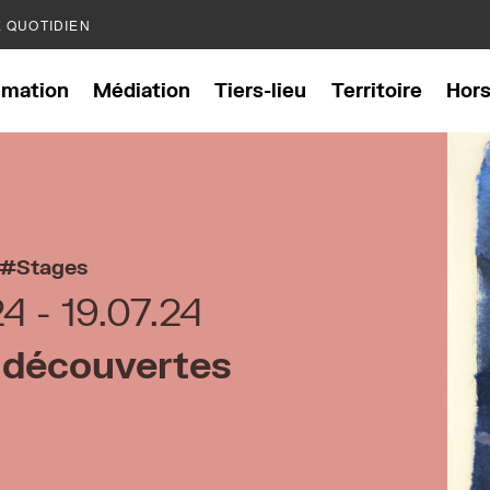
E QUOTIDIEN
mation
Médiation
Tiers-lieu
Territoire
Hor
Stages
24
19.07.24
 découvertes