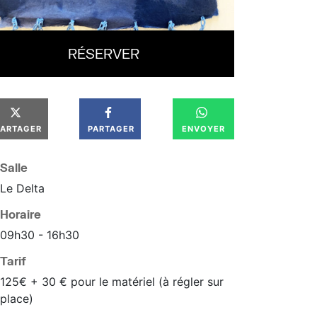
RÉSERVER
PARTAGER
PARTAGER
ENVOYER
Salle
Le Delta
Horaire
09
h
30
16
h
30
Tarif
125€ + 30 € pour le matériel (à régler sur
place)