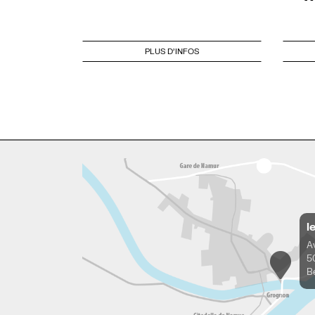
PLUS D'INFOS
l
A
5
B