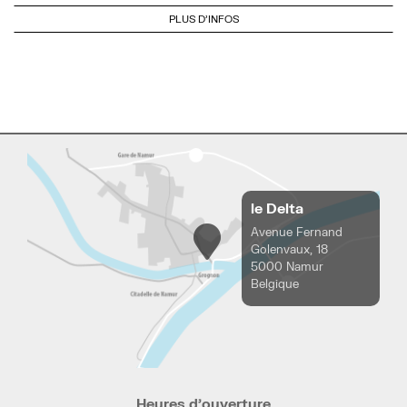
PLUS D'INFOS
le Delta
Avenue Fernand
Golenvaux, 18
5000 Namur
Belgique
Heures d’ouverture