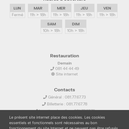
LUN
MAR
MER
JEU
VEN
Fermé
11h > 18h
11h > 18h
11h > 18h
11h > 18h
SAM
DIM
10h > 18h
10h > 18h
Restauration
Demain
081 44 44 49
Site internet
Contacts
Général : 081.77.67.73
Billetterie : 081.77.67.78
Location de salles : 081.77.67.79
Le présent site internet place des cookies. Les cookies
info@ledelta.be
essentiels et fonctionnels sont nécessaires au bon
fonctionnement du site Internet et ne peuvent pas être refusés.