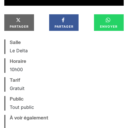
PARTAGER
PARTAGER
ENVOYER
Salle
Le Delta
Horaire
10
h
00
Tarif
Gratuit
Public
Tout public
À voir également