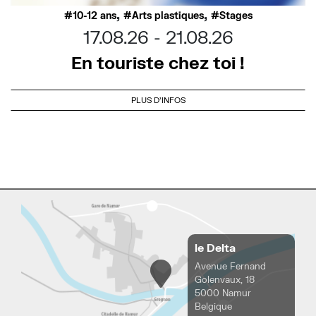
,
,
10-12 ans
Arts plastiques
Stages
17.08.26
21.08.26
En touriste chez toi !
PLUS D'INFOS
le Delta
Avenue Fernand
Golenvaux, 18
5000 Namur
Belgique