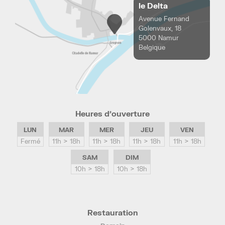
le Delta
Avenue Fernand
Golenvaux, 18
5000 Namur
Belgique
Heures d’ouverture
LUN
MAR
MER
JEU
VEN
Fermé
11h > 18h
11h > 18h
11h > 18h
11h > 18h
SAM
DIM
10h > 18h
10h > 18h
Restauration