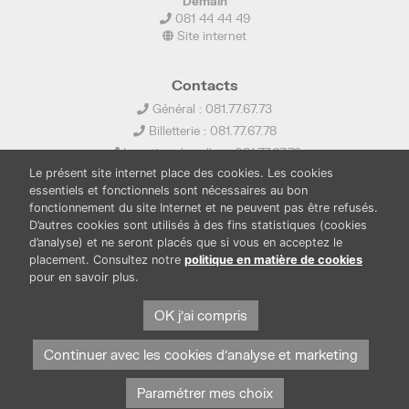
Demain
081 44 44 49
Site internet
Contacts
Général : 081.77.67.73
Billetterie : 081.77.67.78
Location de salles : 081.77.67.79
Le présent site internet place des cookies. Les cookies
info@ledelta.be
essentiels et fonctionnels sont nécessaires au bon
fonctionnement du site Internet et ne peuvent pas être refusés.
D’autres cookies sont utilisés à des fins statistiques (cookies
d’analyse) et ne seront placés que si vous en acceptez le
placement. Consultez notre
politique en matière de cookies
pour en savoir plus.
PUBLICATIONS
LOCATION DE SALLES
PRESSE
BOUTIQUE
FONDS THIRIONET
OK j'ai compris
Continuer avec les cookies d'analyse et marketing
Paramétrer mes choix
Protection des données et cookies
Mentions légales