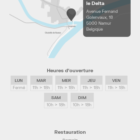
le Delta
Avenue Fernand
Golenvaux, 18
5000 Namur
Belgique
Heures d’ouverture
LUN
MAR
MER
JEU
VEN
Fermé
11h > 18h
11h > 18h
11h > 18h
11h > 18h
SAM
DIM
10h > 18h
10h > 18h
Restauration
Demain