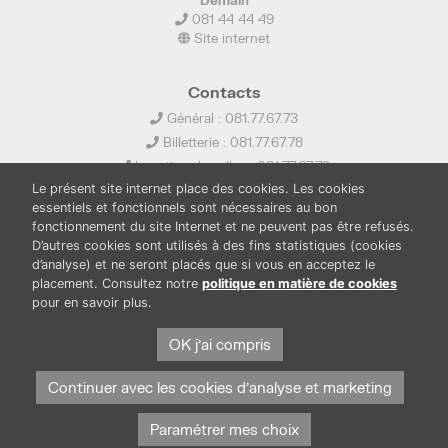
081 44 44 49
Site internet
Contacts
Général : 081.77.67.73
Billetterie : 081.77.67.78
Location de salles : 081.77.67.79
Le présent site internet place des cookies. Les cookies
info@ledelta.be
essentiels et fonctionnels sont nécessaires au bon
fonctionnement du site Internet et ne peuvent pas être refusés.
D’autres cookies sont utilisés à des fins statistiques (cookies
d’analyse) et ne seront placés que si vous en acceptez le
placement. Consultez notre
politique en matière de cookies
pour en savoir plus.
PUBLICATIONS
LOCATION DE SALLES
PRESSE
BOUTIQUE
FONDS THIRIONET
OK j'ai compris
Continuer avec les cookies d'analyse et marketing
Paramétrer mes choix
Protection des données et cookies
Mentions légales