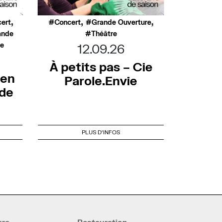
,
,
,
ert
Concert
Grande Ouverture
ande
Théâtre
ée
12.09.26
À petits pas – Cie
 en
Parole.Envie
nde
PLUS D'INFOS