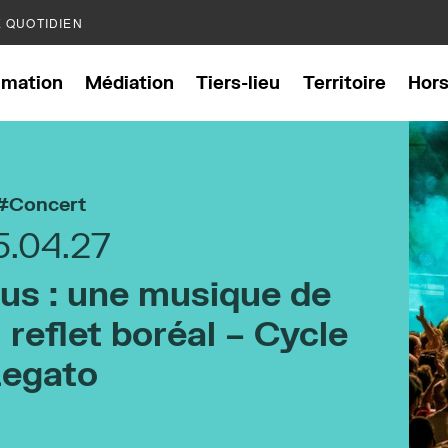
E QUOTIDIEN
mation
Médiation
Tiers-lieu
Territoire
Hor
Concert
5.04.27
us : une musique de
reflet boréal – Cycle
Legato