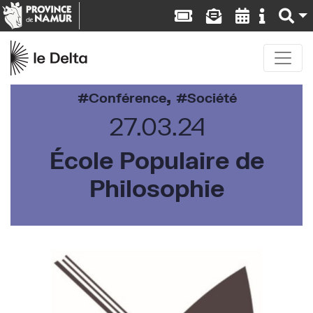
,
Conférence
Société
27.03.24
École Populaire de
Philosophie