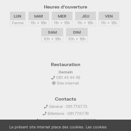
Heures d’ouverture
LUN
MAR
MER
JEU
VEN
Fermé
11h > 18h
11h > 18h
11h > 18h
11h > 18h
SAM
DIM
10h > 18h
10h > 18h
Restauration
Demain
081 44 44 49
Site internet
Contacts
Général : 081.77.67.73
Billetterie : 081.77.67.78
Location de salles : 081.77.67.79
Le présent site internet place des cookies. Les cookies
info@ledelta.be