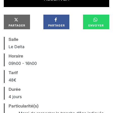
PARTAGER
PARTAGER
ENVOYER
Salle
Le Delta
Horaire
09
h
00
16
h
00
Tarif
48€
Durée
4 jours
Particularité(s)