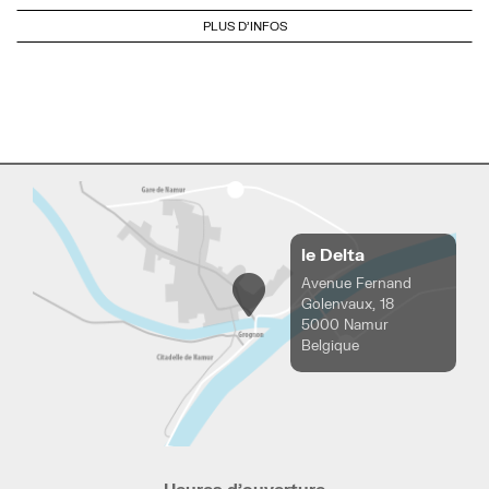
PLUS D'INFOS
le Delta
Avenue Fernand
Golenvaux, 18
5000 Namur
Belgique
Heures d’ouverture