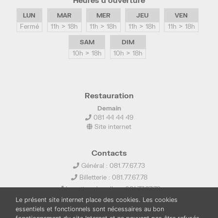
LUN
MAR
MER
JEU
VEN
Fermé
11h > 18h
11h > 18h
11h > 18h
11h > 18h
SAM
DIM
10h > 18h
10h > 18h
Restauration
Demain
081 44 44 49
Site internet
Contacts
Général : 081.77.67.73
Billetterie : 081.77.67.78
Location de salles : 081.77.67.79
Le présent site internet place des cookies. Les cookies
info@ledelta.be
essentiels et fonctionnels sont nécessaires au bon