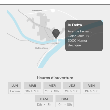
le Delta
Avenue Fernand
Golenvaux, 18
5000 Namur
Belgique
Heures d’ouverture
LUN
MAR
MER
JEU
VEN
Fermé
11h > 18h
11h > 18h
11h > 18h
11h > 18h
SAM
DIM
10h > 18h
10h > 18h