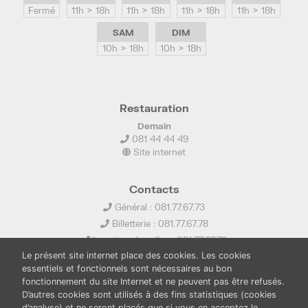
Fermé
11h > 18h
11h > 18h
11h > 18h
11h > 18h
SAM
DIM
10h > 18h
10h > 18h
Restauration
Demain
081 44 44 49
Site internet
Contacts
Général : 081.77.67.73
Billetterie : 081.77.67.78
Location de salles : 081.77.67.79
Le présent site internet place des cookies. Les cookies
info@ledelta.be
essentiels et fonctionnels sont nécessaires au bon
fonctionnement du site Internet et ne peuvent pas être refusés.
D’autres cookies sont utilisés à des fins statistiques (cookies
d’analyse) et ne seront placés que si vous en acceptez le