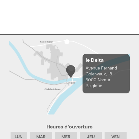
le Delta
Avenue Fernand
Golenvaux, 18
5000 Namur
Belgique
Heures d’ouverture
LUN
MAR
MER
JEU
VEN