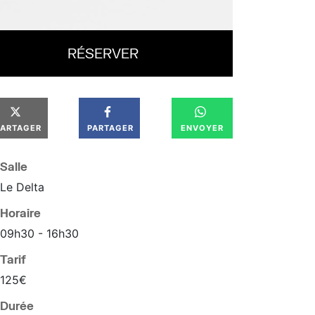
RÉSERVER
PARTAGER
PARTAGER
ENVOYER
Salle
Le Delta
Horaire
09
h
30
16
h
30
Tarif
125€
Durée