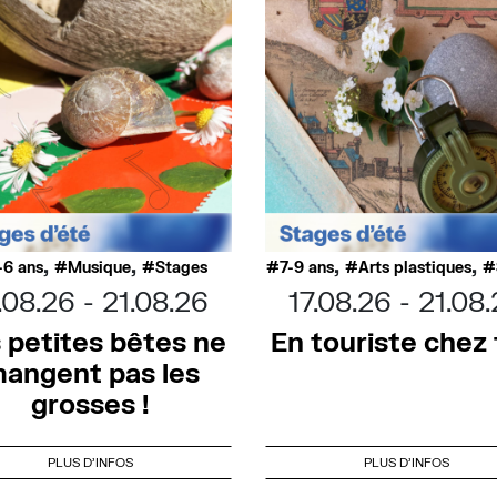
,
,
,
,
-6 ans
Musique
Stages
7-9 ans
Arts plastiques
.08.26
21.08.26
17.08.26
21.08
 petites bêtes ne
En touriste chez t
angent pas les
grosses !
PLUS D'INFOS
PLUS D'INFOS