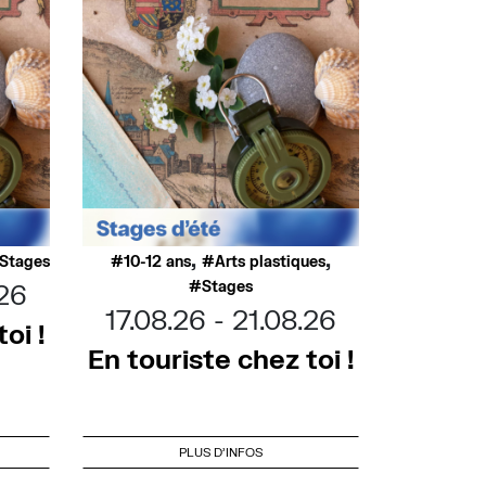
,
,
Stages
10-12 ans
Arts plastiques
Stages
.26
17.08.26
21.08.26
oi !
En touriste chez toi !
PLUS D'INFOS