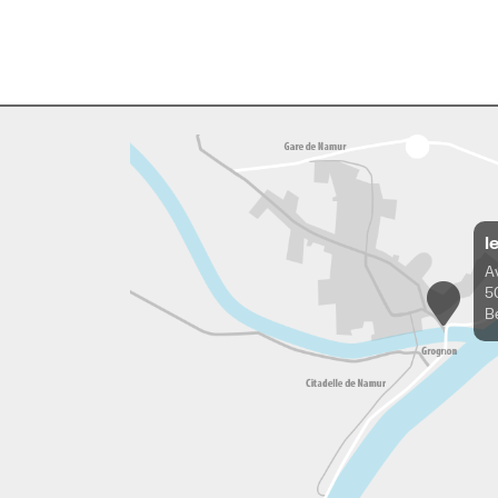
l
A
5
B