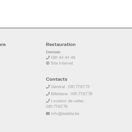
ure
Restauration
Demain
081 44 44 49
Site internet
Contacts
Général : 081.77.67.73
Billetterie : 081.77.67.78
Location de salles :
081.77.67.79
info@ledelta.be