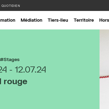
E QUOTIDIEN
mation
Médiation
Tiers-lieu
Territoire
Hor
Stages
.24
12.07.24
l rouge