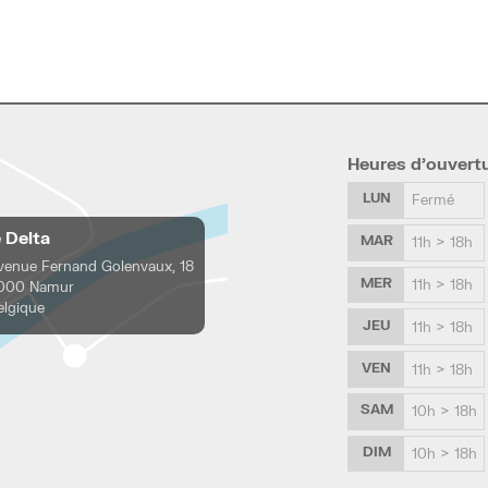
Heures d’ouvert
LUN
Fermé
e Delta
MAR
11h > 18h
venue Fernand Golenvaux, 18
MER
11h > 18h
000 Namur
elgique
JEU
11h > 18h
VEN
11h > 18h
SAM
10h > 18h
DIM
10h > 18h