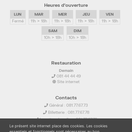
Heures d’ouverture
LUN
MAR
MER
JEU
VEN
Fermé
11h > 18h
11h > 18h
11h > 18h
11h > 18h
SAM
DIM
10h > 18h
10h > 18h
Restauration
Demain
081 44 44 49
Site internet
Contacts
Général : 081.77.67.73
Billetterie : 081.77.67.78
Location de salles : 081.77.67.79
Le présent site internet place des cookies. Les cookies
info@ledelta.be
essentiels et fonctionnels sont nécessaires au bon