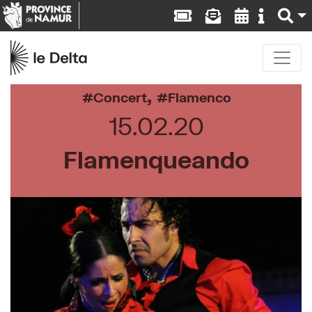
,
Concert
Flamenco
15.02.20
Flamenqueando