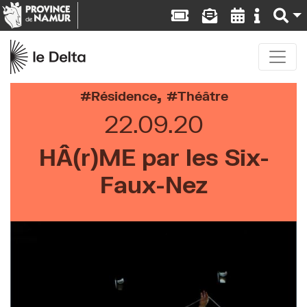
,
Résidence
Théâtre
22.09.20
HÂ(r)ME par les Six-
Faux-Nez