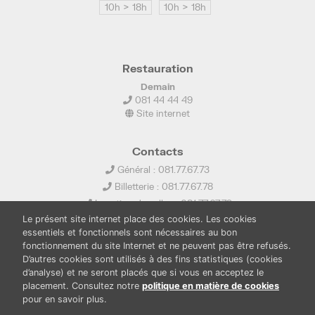
10h > 18h
10h > 18h
Restauration
Demain
081 44 44 49
Site internet
Contacts
Général : 081.77.67.73
Billetterie : 081.77.67.78
Location de salles : 081.77.67.79
Le présent site internet place des cookies. Les cookies
info@ledelta.be
essentiels et fonctionnels sont nécessaires au bon
fonctionnement du site Internet et ne peuvent pas être refusés.
D’autres cookies sont utilisés à des fins statistiques (cookies
d’analyse) et ne seront placés que si vous en acceptez le
placement. Consultez notre
politique en matière de cookies
pour en savoir plus.
PUBLICATIONS
LOCATION DE SALLES