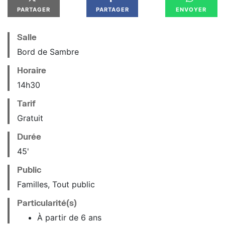
PARTAGER
PARTAGER
ENVOYER
Salle
Bord de Sambre
Horaire
14
h
30
Tarif
Gratuit
Durée
45'
Public
Familles, Tout public
Particularité(s)
À partir de 6 ans