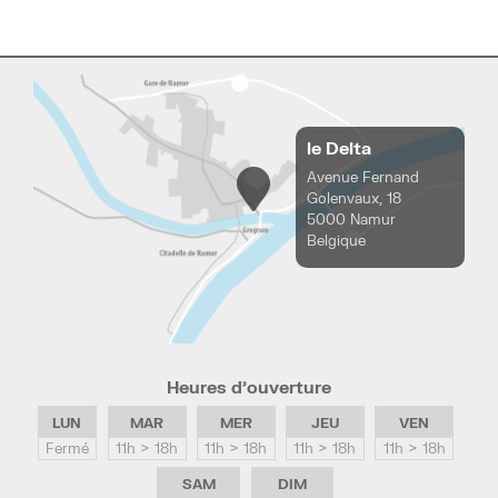
le Delta
Avenue Fernand
Golenvaux, 18
5000 Namur
Belgique
Heures d’ouverture
LUN
MAR
MER
JEU
VEN
Fermé
11h > 18h
11h > 18h
11h > 18h
11h > 18h
SAM
DIM