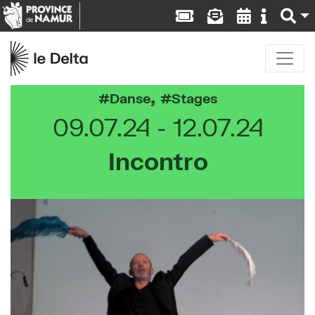
,
Danse
Stages
09.07.24
12.07.24
Incontro