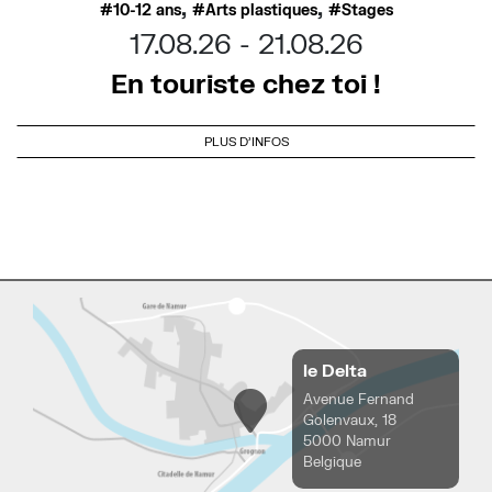
,
,
10-12 ans
Arts plastiques
Stages
17.08.26
21.08.26
En touriste chez toi !
PLUS D'INFOS
le Delta
Avenue Fernand
Golenvaux, 18
5000 Namur
Belgique