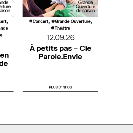
,
,
,
ert
Concert
Grande Ouverture
ande
Théâtre
ée
12.09.26
À petits pas – Cie
 en
Parole.Envie
nde
PLUS D'INFOS