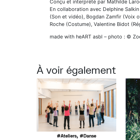
Conçu et interprété par Mathilde Lar
En collaboration avec Delphine Salkin
(Son et vidéo), Bogdan Zamfir (Voix of
Roche (Costume), Valentine Bidot (Rég
made with heART asbl – photo : © Zo
À voir également
,
Ateliers
Danse