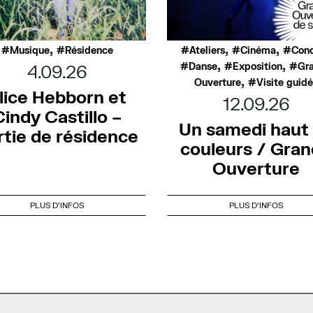
,
,
,
Musique
Résidence
Ateliers
Cinéma
Conc
,
,
Danse
Exposition
Gr
4.09.26
,
Ouverture
Visite guid
lice Hebborn et
12.09.26
Cindy Castillo –
Un samedi haut
rtie de résidence
couleurs / Gra
Ouverture
PLUS D'INFOS
PLUS D'INFOS