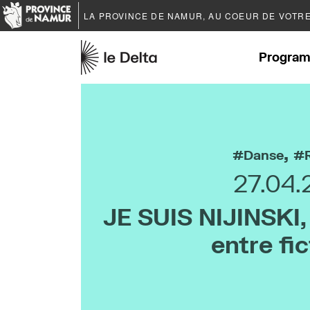
LA PROVINCE DE
NAMUR
, AU COEUR DE VOTR
Program
,
Danse
27.04.
JE SUIS NIJINSKI,
entre fic