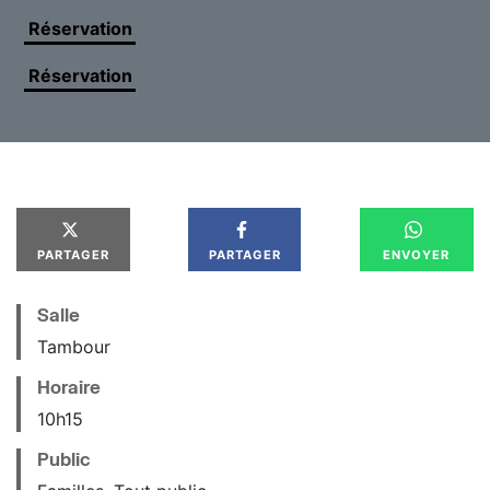
Réservation
pour le spectacle seul
Réservation
pour l’atelier et le spectacle
PARTAGER
PARTAGER
ENVOYER
Salle
Tambour
Horaire
10
h
15
Public