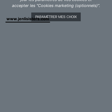
nature, aux thématiques universelles, … produisant la
accepter les "Cookies marketing (optionnels)".
sensation de faire partie intégrante du spectacle.
PARAMÉTRER MES CHOIX
www.jenlisisters.com
Les artistes :
Mathilde de Jenlis
– violon | conte
Héloïse de Jenlis
– harpe classique | harpe celtique
Mathilde (violon) et Héloïse (harpe) sont titulaires
d’un master du Conservatoire Royal de Bruxelles.
Depuis, Mathilde a obtenu un master en musique
traditionnelle irlandaise au DIT Conservatory of
Music and Drama de Dublin, a dirigé des ensembles
d’enfants et de jeunes et coordonné l’Ensemble Est-
Ouest qui produit notamment Pierre et le Loup avec
Alex Vizorek. Héloïse est titulaire d’un master
soliste/orchestre au Conservatoire Giuseppe Verdi di
Milano et de l’Agrégation à l’IMEP (Namur).