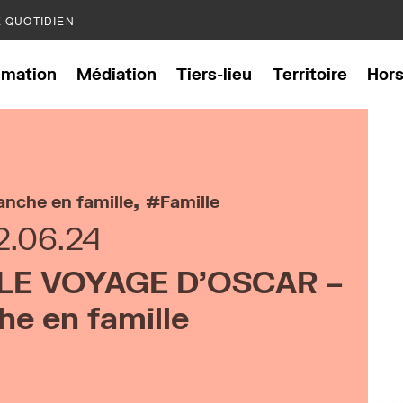
E QUOTIDIEN
mation
Médiation
Tiers-lieu
Territoire
Hor
,
nche en famille
Famille
2.06.24
LE VOYAGE D’OSCAR –
e en famille