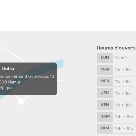
Heures d’ouvert
LUN
Fermé
e Delta
MAR
11h > 18h
venue Fernand Golenvaux, 18
MER
11h > 18h
000 Namur
elgique
JEU
11h > 18h
VEN
11h > 18h
SAM
10h > 18h
DIM
10h > 18h