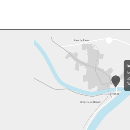
l
A
5
B