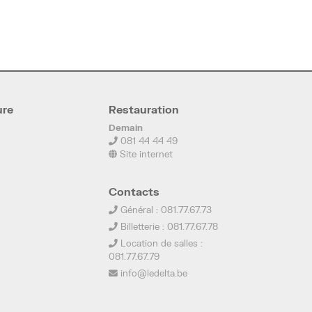
ure
Restauration
Demain
081 44 44 49
Site internet
Contacts
Général : 081.77.67.73
Billetterie : 081.77.67.78
Location de salles :
081.77.67.79
info@ledelta.be