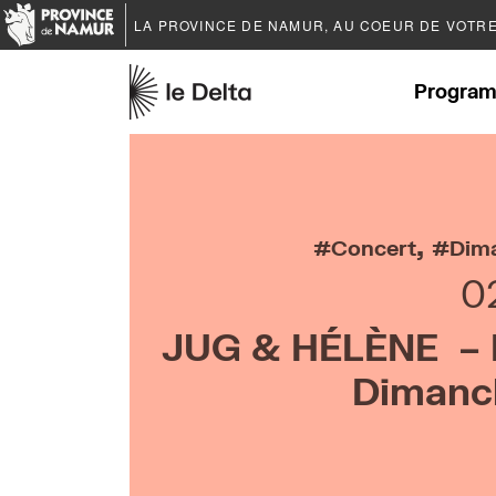
LA PROVINCE DE
NAMUR
, AU COEUR DE VOTR
Program
,
Concert
Dima
0
JUG & HÉLÈNE – 
Dimanch