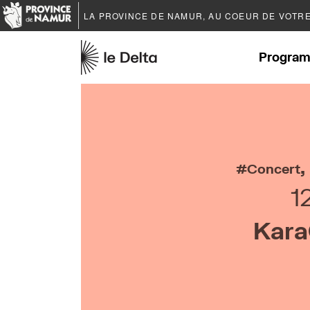
LA PROVINCE DE
NAMUR
, AU COEUR DE VOTR
Program
,
Concert
1
Kara