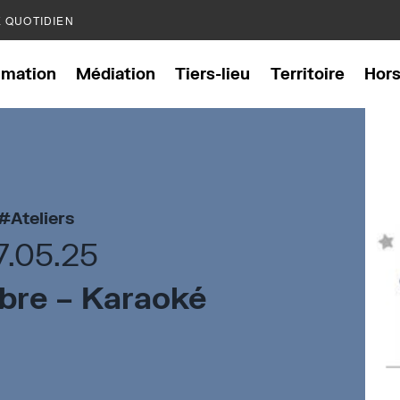
E QUOTIDIEN
mation
Médiation
Tiers-lieu
Territoire
Hor
Ateliers
7.05.25
bre – Karaoké