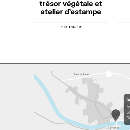
trésor végétale et
atelier d’estampe
PLUS D'INFOS
l
A
5
B