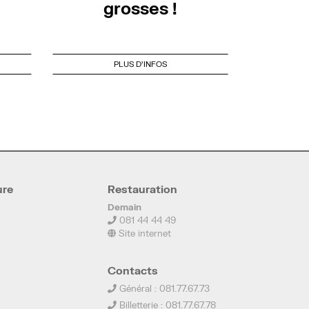
grosses !
PLUS D'INFOS
ure
Restauration
Demain
081 44 44 49
Site internet
Contacts
Général : 081.77.67.73
Billetterie : 081.77.67.78