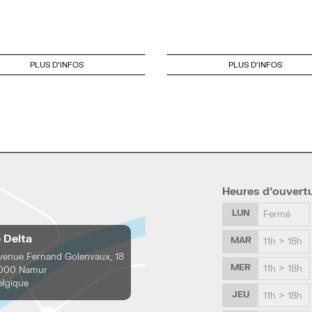
PLUS D'INFOS
PLUS D'INFOS
Heures d’ouvert
LUN
Fermé
e Delta
MAR
11h > 18h
venue Fernand Golenvaux, 18
MER
11h > 18h
000 Namur
elgique
JEU
11h > 18h