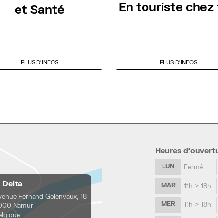
En touriste chez t
et Santé
PLUS D'INFOS
PLUS D'INFOS
Heures d’ouvert
LUN
Fermé
e Delta
MAR
11h > 18h
venue Fernand Golenvaux, 18
MER
11h > 18h
000 Namur
elgique