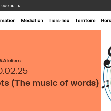
E QUOTIDIEN
mation
Médiation
Tiers-lieu
Territoire
Hor
Ateliers
0.02.25
ts (The music of words)