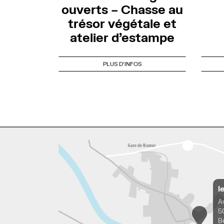
ouverts – Chasse au
trésor végétale et
atelier d’estampe
PLUS D'INFOS
l
A
5
B