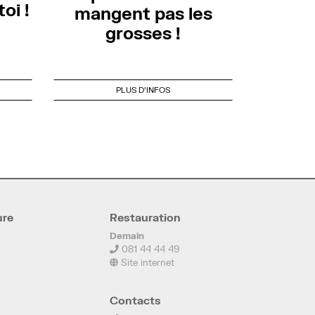
oi !
mangent pas les
grosses !
PLUS D'INFOS
ure
Restauration
Demain
081 44 44 49
Site internet
Contacts