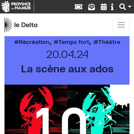
,
,
Récréation
Temps fort
Théâtre
20.04.24
La scène aux ados