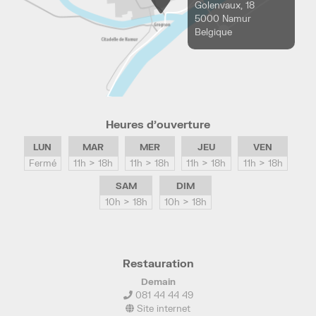
Golenvaux, 18
5000 Namur
Belgique
Heures d’ouverture
LUN
MAR
MER
JEU
VEN
Fermé
11h > 18h
11h > 18h
11h > 18h
11h > 18h
SAM
DIM
10h > 18h
10h > 18h
Restauration
Demain
081 44 44 49
Site internet