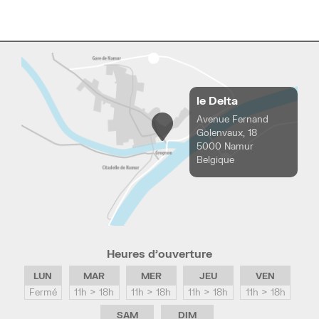
le Delta
Avenue Fernand
Golenvaux, 18
5000 Namur
Belgique
Heures d’ouverture
LUN
MAR
MER
JEU
VEN
Fermé
11h > 18h
11h > 18h
11h > 18h
11h > 18h
SAM
DIM