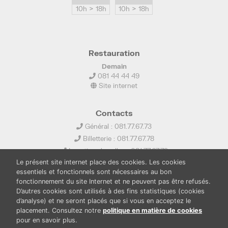
10h > 18h
10h > 18h
Restauration
Demain
081 44 44 49
Site internet
Contacts
Général : 081.77.67.73
Billetterie : 081.77.67.78
Location de salles : 081.77.67.79
Le présent site internet place des cookies. Les cookies
info@ledelta.be
essentiels et fonctionnels sont nécessaires au bon
fonctionnement du site Internet et ne peuvent pas être refusés.
D’autres cookies sont utilisés à des fins statistiques (cookies
d’analyse) et ne seront placés que si vous en acceptez le
placement. Consultez notre
politique en matière de cookies
pour en savoir plus.