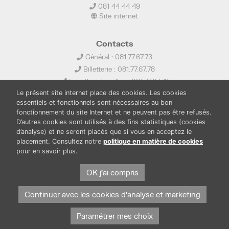
081 44 44 49
Site internet
Contacts
Général : 081.77.67.73
Billetterie : 081.77.67.78
Location de salles : 081.77.67.79
Le présent site internet place des cookies. Les cookies
info@ledelta.be
essentiels et fonctionnels sont nécessaires au bon
fonctionnement du site Internet et ne peuvent pas être refusés.
D’autres cookies sont utilisés à des fins statistiques (cookies
d’analyse) et ne seront placés que si vous en acceptez le
placement. Consultez notre
politique en matière de cookies
pour en savoir plus.
PUBLICATIONS
LOCATION DE SALLES
PRESSE
BOUTIQUE
FONDS THIRIONET
OK j'ai compris
Continuer avec les cookies d'analyse et marketing
Paramétrer mes choix
Protection des données et cookies
Mentions légales