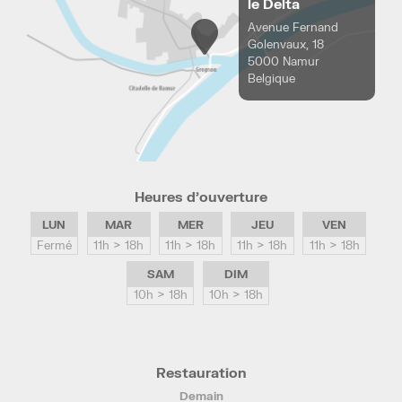
le Delta
Avenue Fernand
Golenvaux, 18
5000 Namur
Belgique
Heures d’ouverture
LUN
MAR
MER
JEU
VEN
Fermé
11h > 18h
11h > 18h
11h > 18h
11h > 18h
SAM
DIM
10h > 18h
10h > 18h
Restauration
Demain