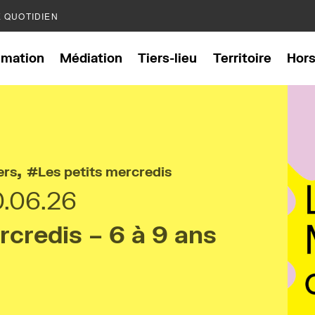
E QUOTIDIEN
mation
Médiation
Tiers-lieu
Territoire
Hor
,
ers
Les petits mercredis
0.06.26
rcredis – 6 à 9 ans