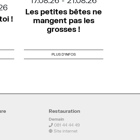
17.08.26
21.08.26
.26
Les petites bêtes ne
oi !
mangent pas les
grosses !
PLUS D'INFOS
ure
Restauration
Demain
081 44 44 49
Site internet