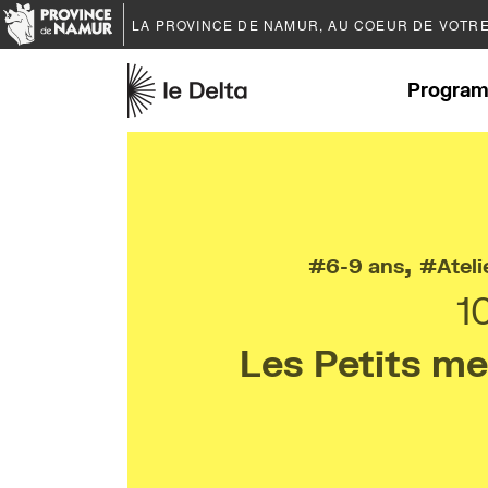
LA PROVINCE DE
NAMUR
, AU COEUR DE VOTR
Program
,
6-9 ans
Ateli
1
Les Petits me