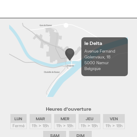
le Delta
Avenue Fernand
Golenvaux, 18
5000 Namur
Belgique
Heures d’ouverture
LUN
MAR
MER
JEU
VEN
Fermé
11h > 18h
11h > 18h
11h > 18h
11h > 18h
SAM
DIM