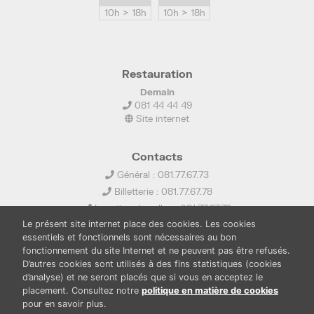
10h > 18h
10h > 18h
Restauration
Demain
081 44 44 49
Site internet
Contacts
Général : 081.77.67.73
Billetterie : 081.77.67.78
Location de salles : 081.77.67.79
Le présent site internet place des cookies. Les cookies
info@ledelta.be
essentiels et fonctionnels sont nécessaires au bon
fonctionnement du site Internet et ne peuvent pas être refusés.
D’autres cookies sont utilisés à des fins statistiques (cookies
d’analyse) et ne seront placés que si vous en acceptez le
placement. Consultez notre
politique en matière de cookies
pour en savoir plus.